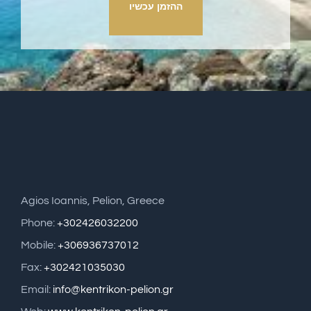
ההזמן עכשיו
Agios Ioannis, Pelion, Greece
Phone:
+302426032200
Mobile:
+306936737012
Fax:
+302421035030
Email:
info@kentrikon-pelion.gr