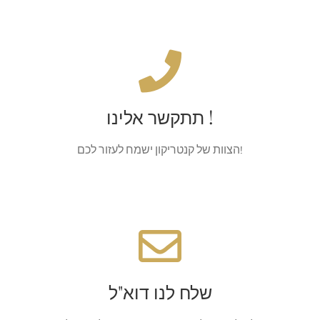
תתקשר אלינו !
+30 קדומת יוון 2426032200
תתקשר אלינו !
איך להגיע לכאן
הצוות של קנטריקון ישמח לעזור לכם!
אנחנו ממתינים
בדוא”ל
מידע
שלח לנו דוא"ל
info@kentrikon-pelion.gr