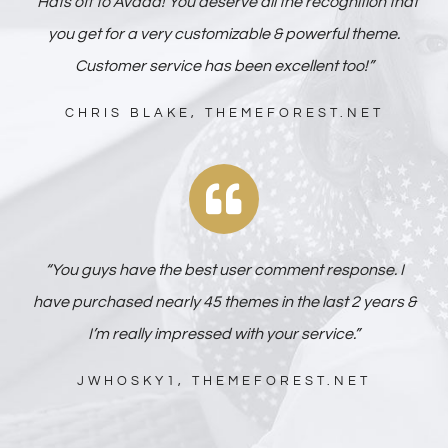
“Hats off to Avada! You deserve all the recognition that
you get for a very customizable & powerful theme.
Customer service has been excellent too!”
CHRIS BLAKE, THEMEFOREST.NET
“You guys have the best user comment response. I
have purchased nearly 45 themes in the last 2 years &
I’m really impressed with your service.”
JWHOSKY1, THEMEFOREST.NET