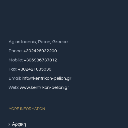
Agios Ioannis, Pelion, Greece
Phone:
+302426032200
Mobile:
+306936737012
Fax:
+302421035030
Email:
info@kentrikon-pelion.gr
Web:
www.kentrikon-pelion.gr
MORE INFORMATION
Αρχικη